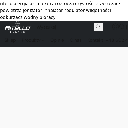
ritello alergia astma kurz roztocza czystość oczyszczacz
powietrza jonizator inhalator regulator wilgotności
odkurzacz wodny piorący
Sklep
Produkty
Opinie
O nas
Kontakt
+48 602 4