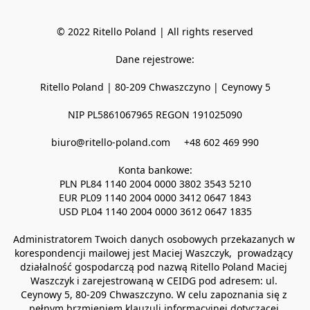
© 2022 Ritello Poland | All rights reserved

Dane rejestrowe:

Ritello Poland | 80-209 Chwaszczyno | Ceynowy 5

NIP PL5861067965 REGON 191025090

biuro@ritello-poland.com     +48 602 469 990

Konta bankowe:

PLN PL84 1140 2004 0000 3802 3543 5210

EUR PL09 1140 2004 0000 3412 0647 1843

USD PL04 1140 2004 0000 3612 0647 1835

Administratorem Twoich danych osobowych przekazanych w 
korespondencji mailowej jest Maciej Waszczyk,  prowadzący 
działalność gospodarczą pod nazwą Ritello Poland Maciej 
Waszczyk i zarejestrowaną w CEIDG pod adresem: ul. 
Ceynowy 5, 80-209 Chwaszczyno. W celu zapoznania się z 
pełnym brzmieniem klauzuli informacyjnej dotyczącej 