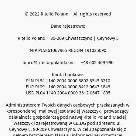
© 2022 Ritello Poland | All rights reserved

Dane rejestrowe:

Ritello Poland | 80-209 Chwaszczyno | Ceynowy 5

NIP PL5861067965 REGON 191025090

biuro@ritello-poland.com     +48 602 469 990

Konta bankowe:

PLN PL84 1140 2004 0000 3802 3543 5210

EUR PL09 1140 2004 0000 3412 0647 1843

USD PL04 1140 2004 0000 3612 0647 1835

Administratorem Twoich danych osobowych przekazanych w 
korespondencji mailowej jest Maciej Waszczyk,  prowadzący 
działalność gospodarczą pod nazwą Ritello Poland Maciej 
Waszczyk i zarejestrowaną w CEIDG pod adresem: ul. 
Ceynowy 5, 80-209 Chwaszczyno. W celu zapoznania się z 
pełnym brzmieniem klauzuli informacyjnej dotyczącej 