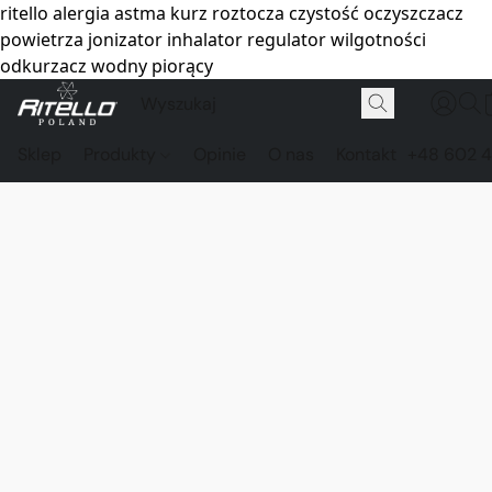
ritello alergia astma kurz roztocza czystość oczyszczacz
powietrza jonizator inhalator regulator wilgotności
odkurzacz wodny piorący
Sklep
Produkty
Opinie
O nas
Kontakt
+48 602 4